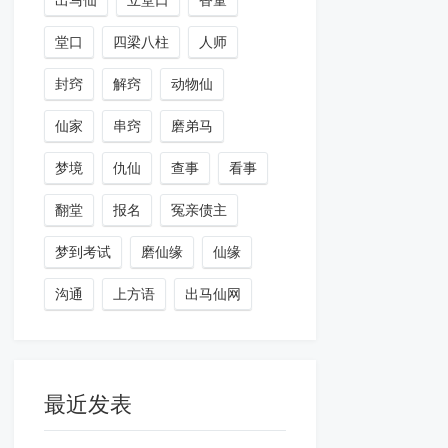
出马仙
立堂口
香童
堂口
四梁八柱
人师
封窍
解窍
动物仙
仙家
串窍
磨弟马
梦境
仇仙
查事
看事
翻堂
报名
冤亲债主
梦到考试
磨仙缘
仙缘
沟通
上方语
出马仙网
最近发表