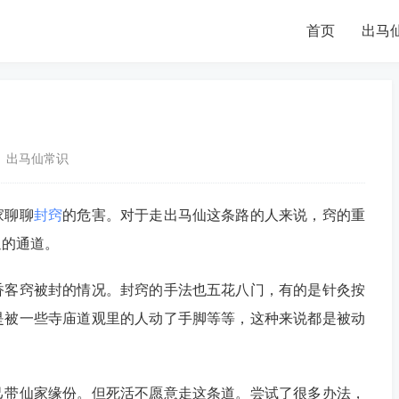
首页
出马
出马仙常识
家聊聊
封窍
的危害。对于走出马仙这条路的人来说，窍的重
通的通道。
香客窍被封的情况。封窍的手法也五花八门，有的是针灸按
是被一些寺庙道观里的人动了手脚等等，这种来说都是被动
己带仙家缘份。但死活不愿意走这条道。尝试了很多办法，