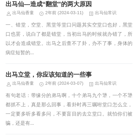
出马仙—造成“翻堂”的两大原因
出马仙香童
2年前
(2024-03-11)
出马仙常识
一、错堂，空堂、黑堂等堂口问题其实空堂口也好，黑堂
口也罢，说白了都是错堂，当初出马的时候就办错了，所
以才会造成错堂。出马之后查不了卦，办不了事，身体的
病症短暂的...
出马立堂，你应该知道的一些事
出马仙香童
2年前
(2024-03-07)
出马仙常识
有句老话：带缘分的弟马啊，十个弟马九个犟，一个不犟
都抓不上，真是那么回事，看卦时再三嘱咐堂口怎么立，
一定要多听多看多问，不要盲目的去立堂口。就怕你们被
骗，还是有...