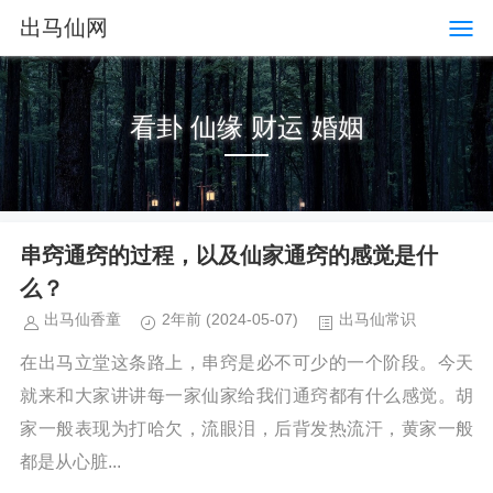
出马仙网
看卦 仙缘 财运 婚姻
串窍通窍的过程，以及仙家通窍的感觉是什
么？
出马仙香童
2年前
(2024-05-07)
出马仙常识
在出马立堂这条路上，串窍是必不可少的一个阶段。今天
就来和大家讲讲每一家仙家给我们通窍都有什么感觉。胡
家一般表现为打哈欠，流眼泪，后背发热流汗，黄家一般
都是从心脏...