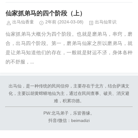
仙家抓弟马的四个阶段（上）
出马仙香童
2年前
(2024-03-08)
出马仙常识
仙家抓弟马大概分为四个阶段。也就是磨弟马，串窍，磨
合，出马四个阶段。第一，磨弟马仙家之所以磨弟马，就
是让弟马知道他们的存在，一般就是财运不济，身体各种
的不舒服，...
出马仙，是一种传统的民间信仰，主要存在于北方，结合萨满文
化，主要以胡黄蟐蟒地仙为主，通过在民间查事、破关、消灾避
难，积累功德。
PW:北马弟子，乐皆善缘。
抖音/微信：beimadizi