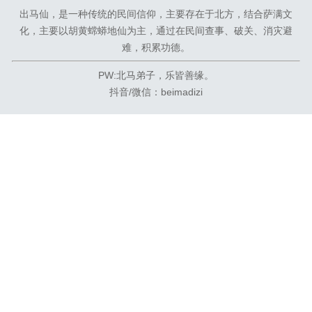
出马仙，是一种传统的民间信仰，主要存在于北方，结合萨满文
化，主要以胡黄蟐蟒地仙为主，通过在民间查事、破关、消灾避
难，积累功德。
PW:北马弟子，乐皆善缘。
抖音/微信：beimadizi